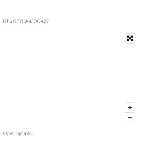
Btw BE0644300427
Openingsuren: