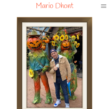
Mario Dhont
Ga
direct
naar
de
hoofdinhoud