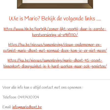
Wie is Mario? Bekijk de volgende links ....
https://www.hln.be/kortrijk/zomer-lijkt-voorbij-daar-is-eerste-
kerstversiering-al~a9bf1110/
https://kw.be/nieuws/samenleving/clown-ondernemer-en-
optimist-mario-dhont-met-normaal-doen-kom-je-er-niet-meer/
https://kw.be/nieuws/samenleving/mario-dhont-45-opent-
binnenkort-disneywinkel-in-k-hard-werken-maar-ook-genieten/
Voor alle info kan u altijd contact met ons opnemen :
Telefoon: 0497430704
Email:
info@mariodhont.be